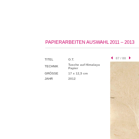
PAPIERARBEITEN AUSWAHL 2011 – 2013
87 / 88
TITEL
O.T.
Tusche auf Himalaya
TECHNIK
Papier
GRÖSSE
17 x 12,5 cm
JAHR
2012