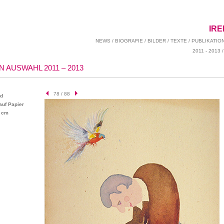
IR
NEWS
/
BIOGRAFIE
/
BILDER
/
TEXTE
/
PUBLIKATIO
2011 - 2013
 AUSWAHL 2011 – 2013
78 / 88
rd
auf Papier
5 cm