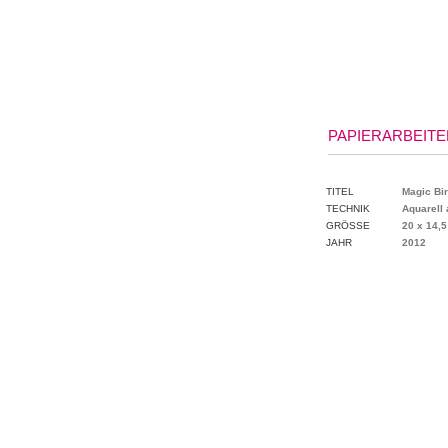
PAPIERARBEITEN
TITEL
Magic Bi
TECHNIK
Aquarell 
GRÖSSE
20 x 14,
JAHR
2012