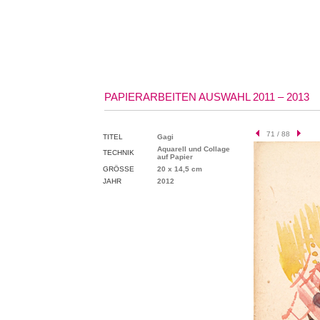
PAPIERARBEITEN AUSWAHL 2011 – 2013
71 / 88
TITEL
Gagi
Aquarell und Collage
TECHNIK
auf Papier
GRÖSSE
20 x 14,5 cm
JAHR
2012