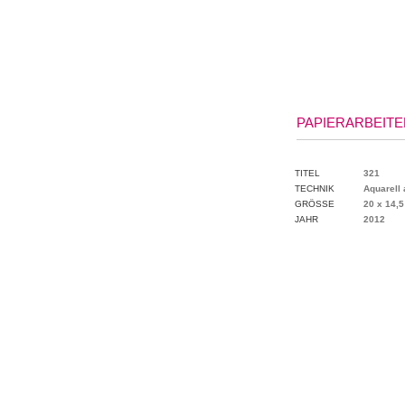
PAPIERARBEITEN
TITEL
321
TECHNIK
Aquarell 
GRÖSSE
20 x 14,
JAHR
2012