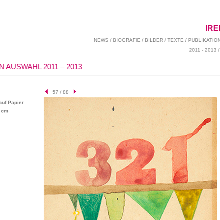
IR
NEWS
/
BIOGRAFIE
/
BILDER
/
TEXTE
/
PUBLIKATIO
2011 - 2013
 AUSWAHL 2011 – 2013
57 / 88
auf Papier
5 cm