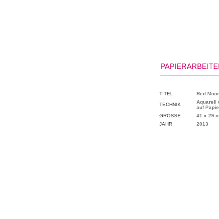
PAPIERARBEITEN
TITEL
Red Moo
Aquarell
TECHNIK
auf Papie
GRÖSSE
41 x 29 
JAHR
2013