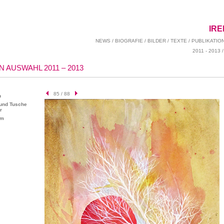
IR
NEWS
/
BIOGRAFIE
/
BILDER
/
TEXTE
/
PUBLIKATIO
2011 - 2013
 AUSWAHL 2011 – 2013
85 / 88
n
 und Tusche
r
cm