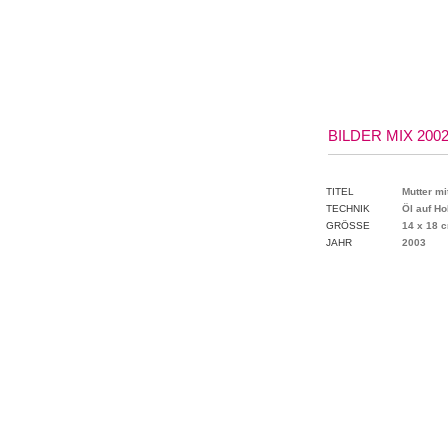
BILDER MIX 2002
TITEL
Mutter mi
TECHNIK
Öl auf Ho
GRÖSSE
14 x 18 
JAHR
2003