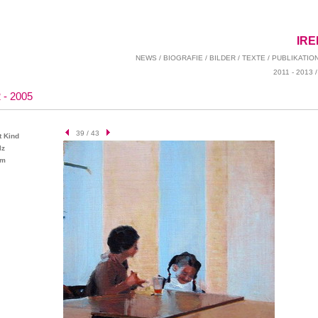
IR
NEWS
/
BIOGRAFIE
/
BILDER
/
TEXTE
/
PUBLIKATIO
2011 - 2013
 - 2005
39 / 43
t Kind
lz
cm